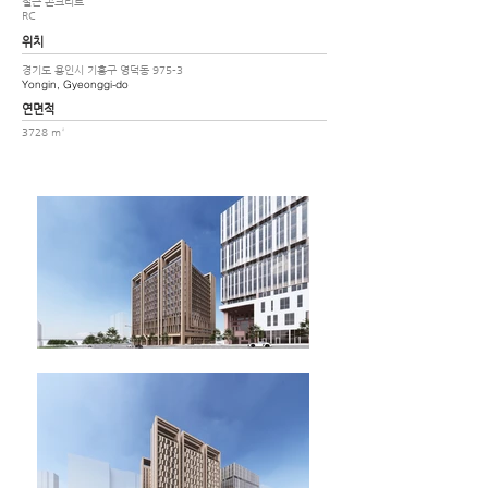
철근 콘크리트
RC
위치
경기도 용인시 기흥구 영덕동 975-3
Yongin, Gyeonggi-do
​연면적
3728 m²