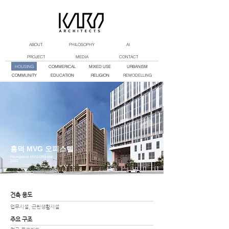
ABOUT
PHILOSOPHY
AI
PROJECT
MEDIA
CONTACT
HOUSING
COMMERICAL
MIXED USE
URBANISM
COMMUNITY
EDUCATION
RELIGION
REMODELLING
흥덕 MVG 오피스텔
Heungdeok MVG Officetel
2022
건축 용도
업무시설, 근린생활시설
주요 구조