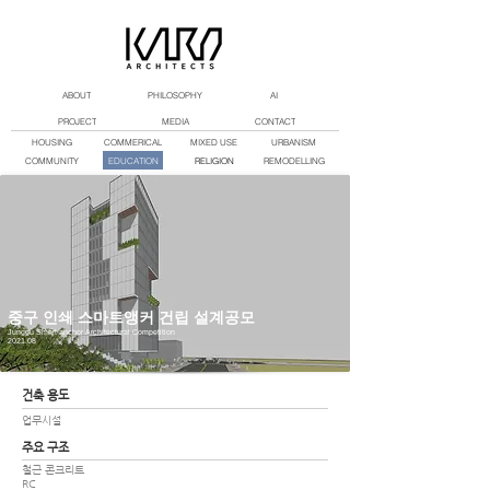
ABOUT
PHILOSOPHY
AI
PROJECT
MEDIA
CONTACT
HOUSING
COMMERICAL
MIXED USE
URBANISM
COMMUNITY
EDUCATION
RELIGION
REMODELLING
중구 인쇄 스마트앵커 건립 설계공모
Junggu Smart anchor Architectural Competition
2021.08
건축 용도
업무시설
주요 구조
철근 콘크리트
RC