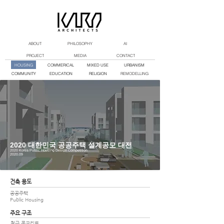
ABOUT
PHILOSOPHY
AI
PROJECT
MEDIA
CONTACT
HOUSING
COMMERICAL
MIXED USE
URBANISM
COMMUNITY
EDUCATION
RELIGION
REMODELLING
2020 대한민국 공공주택 설계공모 대전
2020 Korea Public Housing Design Competition
2020.09
건축 용도
​공공주택
Public Housing​
주요 구조
철근 콘크리트