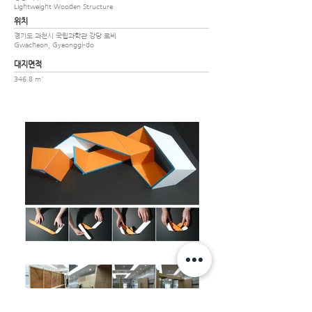
Lightweight Wooden Structure
위치
경기도 과천시 국립과학관 강당 로비
Gwacheon, Gyeonggi-do
대지면적
346.8 m²