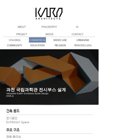
ABOUT
PHILOSOPHY
AI
PROJECT
MEDIA
CONTACT
HOUSING
COMMERICAL
MIXED USE
URBANISM
COMMUNITY
EDUCATION
RELIGION
REMODELLING
​과천 국립과학관 전시부스 설계
<Beautiful Earth> Exhibition Booth Design
2008.11
건축 용도
전시공간
Exhibition Space
주요 구조
경량 목구조