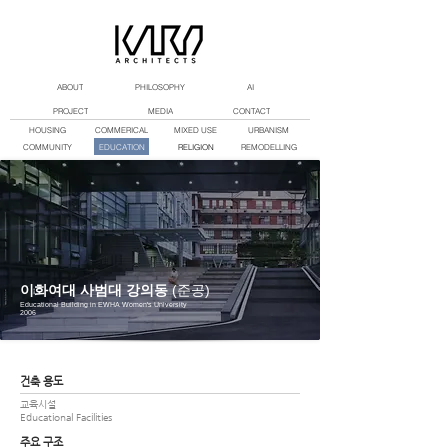
ABOUT
PHILOSOPHY
AI
PROJECT
MEDIA
CONTACT
HOUSING
COMMERICAL
MIXED USE
URBANISM
COMMUNITY
EDUCATION
RELIGION
REMODELLING
​이화여대 사범대 강의동
(준공)
Educational Building in EWHA Women's University
2006
건축 용도
교육시설
Educational Facilities
주요 구조