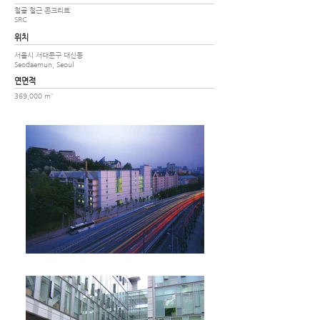
철골 철근 콘크리트
SRC
위치
서울시 서대문구 대신동
Seodaemun, Seoul
​연면적
369,000 m²